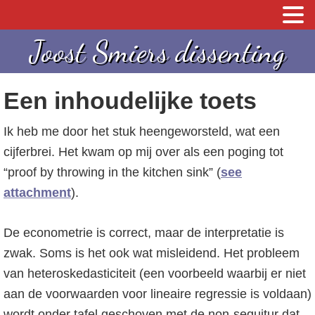
S
S
Joost Smiers dissenting
p
k
r
i
Een inhoudelijke toets
i
p
n
t
Ik heb me door het stuk heengeworsteld, wat een
g
o
cijferbrei. Het kwam op mij over als een poging tot
n
c
“proof by throwing in the kitchen sink” (
see
a
o
attachment
).
a
n
r
t
De econometrie is correct, maar de interpretatie is
d
e
zwak. Soms is het ook wat misleidend. Het probleem
e
n
van heteroskedasticiteit (een voorbeeld waarbij er niet
h
t
aan de voorwaarden voor lineaire regressie is voldaan)
o
wordt onder tafel geschoven met de non-sequitur dat