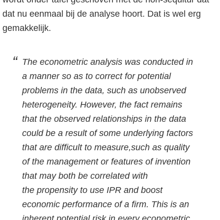
o
dat nu eenmaal bij de analyse hoort. Dat is wel erg
f
gemakkelijk.
d
n
The econometric analysis was conducted in
a
a manner so as to correct for potential
v
problems in the data, such as unobserved
i
heterogeneity. However, the fact remains
g
that the observed relationships in the data
a
could be a result of some underlying factors
t
that are difficult to measure,such as quality
i
of the management or features of invention
e
that may both be correlated with
the propensity to use IPR and boost
economic performance of a firm. This is an
inherent potential risk in every econometric