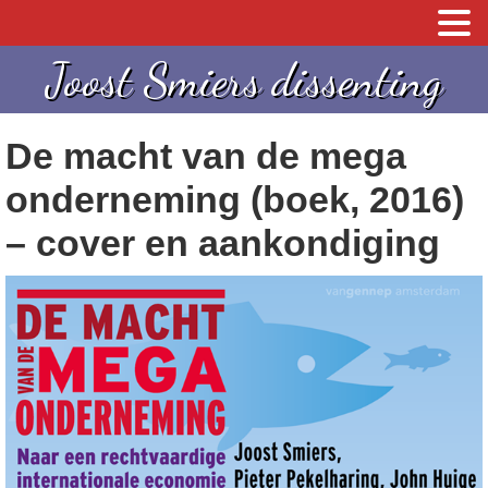
S
S
Joost Smiers dissenting
p
k
r
i
De macht van de mega
i
p
n
t
onderneming (boek, 2016)
g
o
– cover en aankondiging
n
c
a
o
a
n
r
t
d
e
e
n
h
t
o