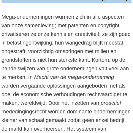
o
f
Mega-ondernemingen wurmen zich in alle aspecten
d
van onze samenleving; met patenten en copyright
n
privatiseren ze onze kennis en creativiteit; ze zijn goed
a
in belastingontwijking; hun wangedrag blijft meestal
v
ongestraft; voorzichtig omspringen met milieu en
i
grondstoffen is niet hun sterkste kant. Kortom, op de
g
handelswijzen van grote ondernemingen valt veel aan
a
te merken. In
Macht van de mega-onderneming
t
worden vergaande oplossingen aangeboden met als
i
doel de economische verhoudingen rechtvaardiger te
e
maken, wereldwijd. Door het inzetten van
proactief
mededingingsrecht worden dominante ondernemingen
kleiner van schaal gemaakt zodat geen enkel bedrijf
de markt kan overheersen. Het systeem van