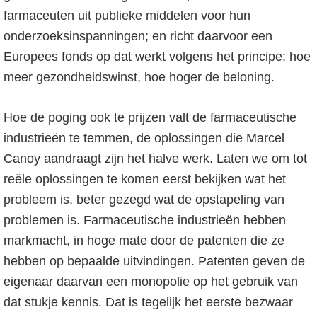
o
farmaceuten uit publieke middelen voor hun
f
onderzoeksinspanningen; en richt daarvoor een
d
Europees fonds op dat werkt volgens het principe: hoe
n
meer gezondheidswinst, hoe hoger de beloning.
a
v
Hoe de poging ook te prijzen valt de farmaceutische
i
industrieën te temmen, de oplossingen die Marcel
g
Canoy aandraagt zijn het halve werk. Laten we om tot
a
reële oplossingen te komen eerst bekijken wat het
t
probleem is, beter gezegd wat de opstapeling van
i
problemen is. Farmaceutische industrieën hebben
e
markmacht, in hoge mate door de patenten die ze
hebben op bepaalde uitvindingen. Patenten geven de
eigenaar daarvan een monopolie op het gebruik van
dat stukje kennis. Dat is tegelijk het eerste bezwaar