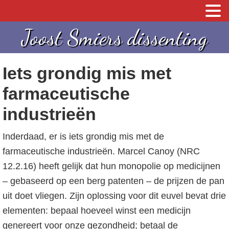
S
S
Joost Smiers dissenting
p
k
r
i
Iets grondig mis met
i
p
n
t
farmaceutische
g
o
industrieën
n
c
a
o
Inderdaad, er is iets grondig mis met de
a
n
farmaceutische industrieën. Marcel Canoy (NRC
r
t
12.2.16) heeft gelijk dat hun monopolie op medicijnen
d
e
– gebaseerd op een berg patenten – de prijzen de pan
e
n
uit doet vliegen. Zijn oplossing voor dit euvel bevat drie
h
t
elementen: bepaal hoeveel winst een medicijn
o
genereert voor onze gezondheid; betaal de