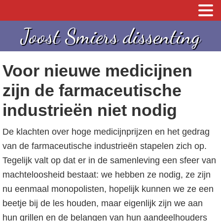
S
S
Joost Smiers dissenting
p
k
r
i
Voor nieuwe medicijnen
i
p
n
t
zijn de farmaceutische
g
o
industrieën niet nodig
n
c
a
o
De klachten over hoge medicijnprijzen en het gedrag
a
n
van de farmaceutische industrieën stapelen zich op.
r
t
Tegelijk valt op dat er in de samenleving een sfeer van
d
e
machteloosheid bestaat: we hebben ze nodig, ze zijn
e
n
nu eenmaal monopolisten, hopelijk kunnen we ze een
h
t
beetje bij de les houden, maar eigenlijk zijn we aan
o
hun grillen en de belangen van hun aandeelhouders