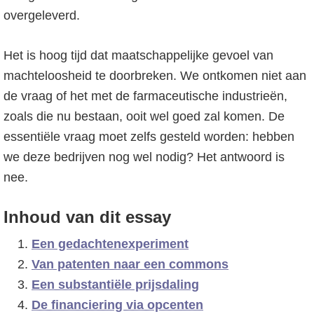
o
overgeleverd.
f
d
Het is hoog tijd dat maatschappelijke gevoel van
n
machteloosheid te doorbreken. We ontkomen niet aan
a
de vraag of het met de farmaceutische industrieën,
v
zoals die nu bestaan, ooit wel goed zal komen. De
i
essentiële vraag moet zelfs gesteld worden: hebben
g
we deze bedrijven nog wel nodig? Het antwoord is
a
nee.
t
i
Inhoud van dit essay
e
Een gedachtenexperiment
Van patenten naar een commons
Een substantiële prijsdaling
De financiering via opcenten