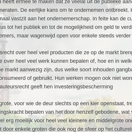
 heeft ermee te maken dat ze veelal uit de publieke a
eraten. De eerlijke kans om te ondernemen ontbreekt. He
aal vastzit aan het ondernemerschap. In feite kan de cul
s tot het publiek en tot de mogelijkheid om geld te verd
emers, maar wagenwijd open voor enkele steeds verder f
srecht over heel veel producten die ze op de markt bre
die over heel veel werk kunnen bepalen of, hoe en in wel
 de markt aanwezig zijn, dus welke soort inhouden gangb
onsumeerd of gebruikt. Hun werken mogen ook niet word
auteursrecht geeft hen investeringsbescherming
rote, voor wie de deur slechts op een kier openstaat, tre
ingskracht bepalen van het door henzelf gebodene, wat 
 wel erg moeilijk voor heel veel kleinere en middelgrote
door enkele groten die ook nog de sfeer op het culture