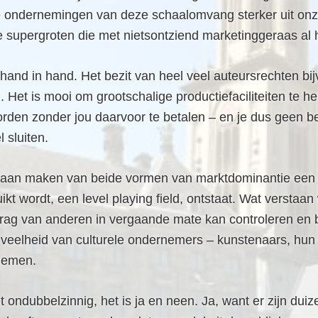
rele ondernemingen van deze schaalomvang sterker uit onz
 supergroten die met nietsontziend marketinggeraas al 
d in hand. Het bezit van heel veel auteursrechten bijvo
. Het is mooi om grootschalige productiefaciliteiten te
rden zonder jou daarvoor te betalen – en je dus geen b
 sluiten.
daan maken van beide vormen van marktdominantie een 
ikt wordt, een level playing field, ontstaat. Wat verstaa
drag van anderen in vergaande mate kan controleren en b
en veelheid van culturele ondernemers – kunstenaars, hu
rnemen.
t ondubbelzinnig, het is ja en neen. Ja, want er zijn d