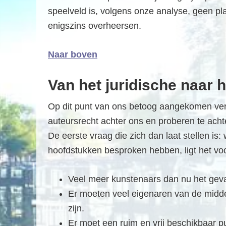
f
speelveld is, volgens onze analyse, geen p
d
enigszins overheersen.
n
a
Naar boven
v
i
Van het juridische naar
g
a
Op dit punt van ons betoog aangekomen vers
t
auteursrecht achter ons en proberen te ach
i
De eerste vraag die zich dan laat stellen is
e
hoofdstukken besproken hebben, ligt het vo
Veel meer kunstenaars dan nu het geva
Er moeten veel eigenaren van de middel
zijn.
Er moet een ruim en vrij beschikbaar pub