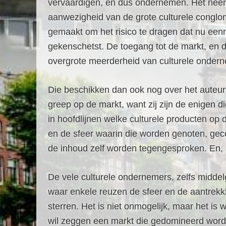
vervaardigen, en dus ondernemen. Het neen
aanwezigheid van de grote culturele conglom
gemaakt om het risico te dragen dat nu eenm
gekenschetst. De toegang tot de markt, en du
overgrote meerderheid van culturele ondern
Die beschikken dan ook nog over het auteur
greep op de markt, want zij zijn de enigen 
in hoofdlijnen welke culturele producten op
en de sfeer waarin die worden genoten, gec
de inhoud zelf worden tegengesproken. En, 
De vele culturele ondernemers, zelfs middelg
waar enkele reuzen de sfeer en de aantrekk
sterren. Het is niet onmogelijk, maar het is
wil zeggen een markt die gedomineerd wordt 