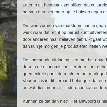
Later in dit hoofdstuk zal blijken dat cultu
hoeven dan niet meer op te boksen tegen de
De twee vormen van marktdominantie gaan han
werk waar dat recht op berust kunt uitventen
door anderen naar believen gebruikt gaat wo
dan kun je morgen je productiefaciliteiten wel
De spannende uitdaging is of met het onge
daar in de economische literatuur voor gebru
geen enkele partij de markt en het marktge
Voor ons is in dit verband belangrijk dat e
en wat dies meer zij – inderdaad kan onde
Kunnen ze dat dan niet? Het antwoord is nie