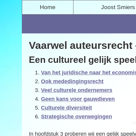
S
S
Home
Joost Smiers
p
k
r
i
i
p
n
t
Vaarwel auteursrecht
g
o
n
c
Een cultureel gelijk spee
a
o
Van het juridische naar het econom
a
n
Ook mededingingsrecht
r
t
Veel culturele ondernemers
d
e
Geen kans voor gauwdieven
e
n
Culturele diversiteit
h
t
Strategische overwegingen
o
o
In hoofdstuk 3 proberen wij een gelijk speel