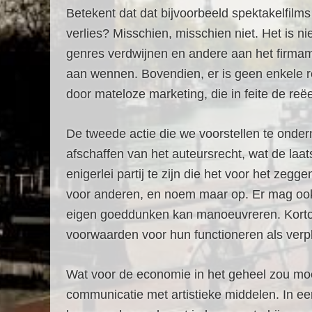
Betekent dat dat bijvoorbeeld spektakelfilm
verlies? Misschien, misschien niet. Het is 
genres verdwijnen en andere aan het firmam
aan wennen. Bovendien, er is geen enkele 
door mateloze marketing, die in feite de reëe
De tweede actie die we voorstellen te onder
afschaffen van het auteursrecht, wat de laa
enigerlei partij te zijn die het voor het zeg
voor anderen, en noem maar op. Er mag ook 
eigen goeddunken kan manoeuvreren. Kortom,
voorwaarden voor hun functioneren als verpl
Wat voor de economie in het geheel zou moe
communicatie met artistieke middelen. In ee