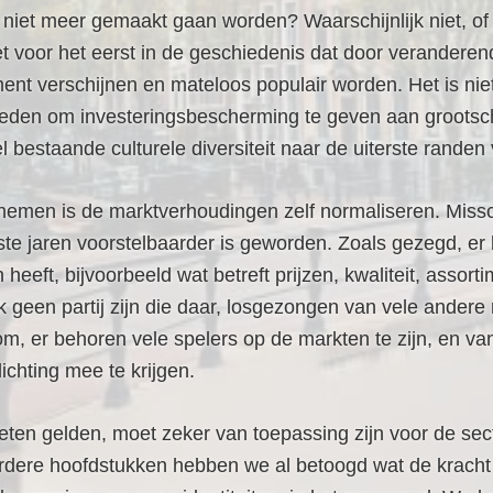
s niet meer gemaakt gaan worden? Waarschijnlijk niet, o
niet voor het eerst in de geschiedenis dat door verande
ent verschijnen en mateloos populair worden. Het is n
reden om investeringsbescherming te geven aan grootsc
l bestaande culturele diversiteit naar de uiterste randen 
nemen is de marktverhoudingen zelf normaliseren. Missch
tste jaren voorstelbaarder is geworden. Zoals gezegd, e
gen heeft, bijvoorbeeld wat betreft prijzen, kwaliteit, as
geen partij zijn die daar, losgezongen van vele andere
 er behoren vele spelers op de markten te zijn, en van
ichting mee te krijgen.
ten gelden, moet zeker van toepassing zijn voor de sec
rdere hoofdstukken hebben we al betoogd wat de kracht v