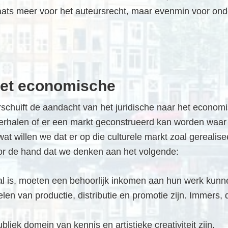
laats meer voor het auteursrecht, maar evenmin voor on
 het economische
chuift de aandacht van het juridische naar het economis
terhalen of er een markt geconstrueerd kan worden waar
: wat willen we dat er op die culturele markt zoal gerea
or de hand dat we denken aan het volgende:
l is, moeten een behoorlijk inkomen aan hun werk kunn
en van productie, distributie en promotie zijn. Immers
liek domein van kennis en artistieke creativiteit zijn.