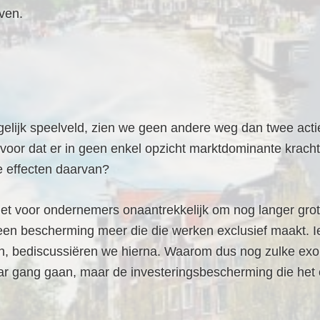
rven.
elijk speelveld, zien we geen andere weg dan twee acti
voor dat er in geen enkel opzicht marktdominante krach
ge effecten daarvan?
t voor ondernemers onaantrekkelijk om nog langer grotel
geen bescherming meer die die werken exclusief maakt. I
an, bediscussiëren we hierna. Waarom dus nog zulke exor
aar gang gaan, maar de investeringsbescherming die het c