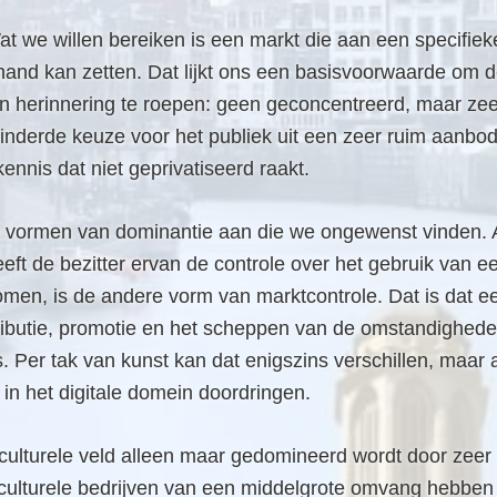
at we willen bereiken is een markt die aan een specifie
 hand kan zetten. Dat lijkt ons een basisvoorwaarde om d
n herinnering te roepen: geen geconcentreerd, maar zeer
inderde keuze voor het publiek uit een zeer ruim aanbo
kennis dat niet geprivatiseerd raakt.
ee vormen van dominantie aan die we ongewenst vinden. Al
geeft de bezitter ervan de controle over het gebruik van 
komen, is de andere vorm van marktcontrole. Dat is dat 
tributie, promotie en het scheppen van de omstandighede
 Per tak van kunst kan dat enigszins verschillen, maar 
t in het digitale domein doordringen.
culturele veld alleen maar gedomineerd wordt door zeer 
culturele bedrijven van een middelgrote omvang hebben