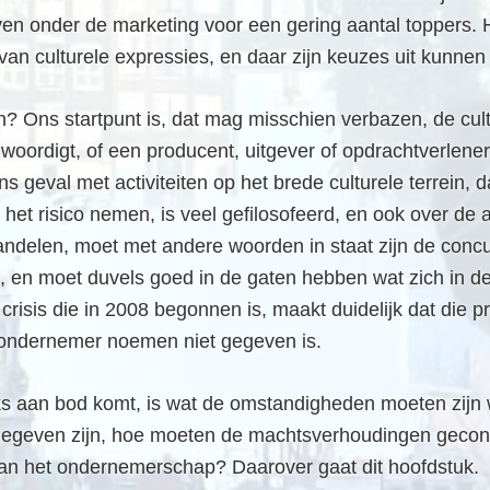
ven onder de marketing voor een gering aantal toppers.
an culturele expressies, en daar zijn keuzes uit kunne
en? Ons startpunt is, dat mag misschien verbazen, de cu
nwoordigt, of een producent, uitgever of opdrachtverlene
ons geval met activiteiten op het brede culturele terrein, 
et risico nemen, is veel gefilosofeerd, en ook over de
handelen, moet met andere woorden in staat zijn de concu
en moet duvels goed in de gaten hebben wat zich in de
risis die in 2008 begonnen is, maakt duidelijk dat die pr
 ondernemer noemen niet gegeven is.
s aan bod komt, is wat de omstandigheden moeten zijn 
geven zijn, hoe moeten de machtsverhoudingen geconsti
 van het ondernemerschap? Daarover gaat dit hoofdstuk.