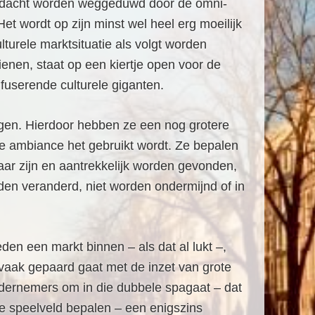
andacht worden weggeduwd door de omni-
t wordt op zijn minst wel heel erg moeilijk
turele marktsituatie als volgt worden
ienen, staat op een kiertje open voor de
userende culturele giganten.
ngen. Hierdoor hebben ze een nog grotere
ke ambiance het gebruikt wordt. Ze bepalen
aar zijn en aantrekkelijk worden gevonden,
en veranderd, niet worden ondermijnd of in
den een markt binnen – als dat al lukt –,
vaak gepaard gaat met de inzet van grote
 ondernemers om in die dubbele spagaat – dat
le speelveld bepalen – een enigszins