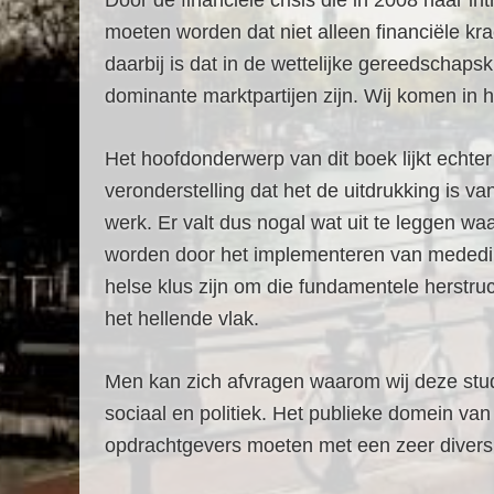
Door de financiële crisis die in 2008 haar
moeten worden dat niet alleen financiële 
daarbij is dat in de wettelijke gereedschaps
dominante marktpartijen zijn. Wij komen in h
Het hoofdonderwerp van dit boek lijkt echte
veronderstelling dat het de uitdrukking is
werk. Er valt dus nogal wat uit te leggen w
worden door het implementeren van mededingi
helse klus zijn om die fundamentele herstruc
het hellende vlak.
Men kan zich afvragen waarom wij deze studie
sociaal en politiek. Het publieke domein van
opdrachtgevers moeten met een zeer diver