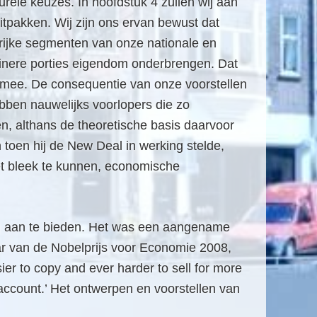
urele keuzes. In hoofdstuk 4 zullen wij aan
tpakken. Wij zijn ons ervan bewust dat
grijke segmenten van onze nationale en
einere porties eigendom onderbrengen. Dat
 mee. De consequentie van onze voorstellen
bben nauwelijks voorlopers die zo
n, althans de theoretische basis daarvoor
 toen hij de New Deal in werking stelde,
het bleek te kunnen, economische
ing aan te bieden. Het was een aangename
ar van de Nobelprijs voor Economie 2008,
asier to copy and ever harder to sell for more
 account.’ Het ontwerpen en voorstellen van