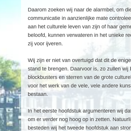
f
d
Daarom zoeken wij naar de alarmbel, om die
n
communicatie in aanzienlijke mate controlee
a
aan het culturele leven van zijn of haar ge
v
beloofd, kunnen verwateren in het unieke re
i
zij voor ijveren.
g
a
Wij zijn er niet van overtuigd dat dit de eni
t
stand te brengen. Daarvoor is, zo zullen wij
i
blockbusters en sterren van de grote cultur
e
voor het werk van de vele, vele andere kun
bestaan.
In het eerste hoofdstuk argumenteren wij da
om er verder nog hoog op in zetten. Natuurli
besteden wij het tweede hoofdstuk aan strom