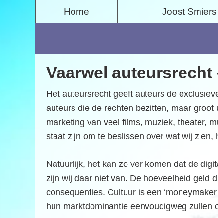
S
S
Home
Joost Smiers
p
k
r
i
i
p
n
t
Vaarwel auteursrecht 
g
o
n
c
Het auteursrecht geeft auteurs de exclusieve 
a
o
auteurs die de rechten bezitten, maar groot 
a
n
marketing van veel films, muziek, theater, m
r
t
staat zijn om te beslissen over wat wij zien
d
e
e
n
Natuurlijk, het kan zo ver komen dat de dig
h
t
zijn wij daar niet van. De hoeveelheid geld d
o
consequenties. Cultuur is een ‘moneymaker’ 
o
hun marktdominantie eenvoudigweg zullen op