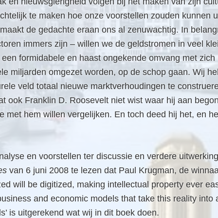
ak en nieuwsgierigheid volgen bij het maken van zijn cult
chtelijk te maken hoe onze voorstellen zouden kunnen ui
s maakt de gedachte eraan ons al zenuwachtig. In belan
toren immers zijn – willen we de geldstromen in veel kl
an een formidabele en haast ongekende omvang met zich
vele miljarden omgezet worden, op de schop gaan. Wij he
rele veld totaal nieuwe marktverhoudingen te construere
at ook Franklin D. Roosevelt niet wist waar hij aan begon
e met hem willen vergelijken. En toch deed hij het, en 
nalyse en voorstellen ter discussie en verdere uitwerk
es
van 6 juni 2008 te lezen dat Paul Krugman, de winna
tized will be digitized, making intellectual property ever e
 business and economic models that take this reality into
 is uitgerekend wat wij in dit boek doen.