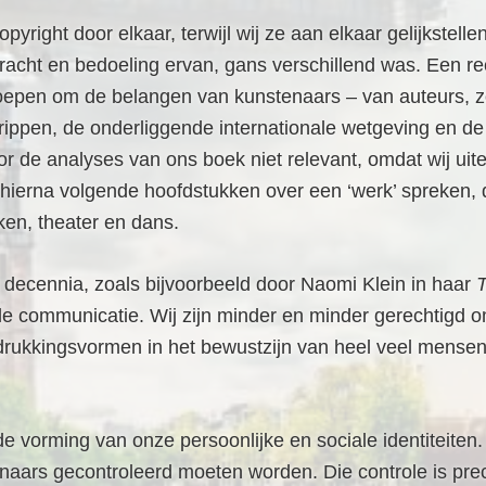
yright door elkaar, terwijl wij ze aan elkaar gelijkstell
acht en bedoeling ervan, gans verschillend was. Een rec
eroepen om de belangen van kunstenaars – van auteurs,
rippen, de onderliggende internationale wetgeving en de 
or de analyses van ons boek niet relevant, omdat wij uite
e hierna volgende hoofdstukken over een ‘werk’ spreken, 
ken, theater en dans.
e decennia, zoals bijvoorbeeld door Naomi Klein in haar
e communicatie. Wij zijn minder en minder gerechtigd om
uitdrukkingsvormen in het bewustzijn van heel veel mensen
de vorming van onze persoonlijke en sociale identiteiten
enaars gecontroleerd moeten worden. Die controle is pre