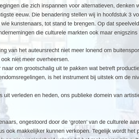
egingen die zich inspannen voor alternatieven, denken w
igste eeuw. Die benadering stellen wij in hoofdstuk 3 vo
 wie kunstenaars, tot stand te brengen. Op dat speelvel
ndernemingen die culturele markten ook maar enigszins
ng van het auteursrecht niet meer lonend om buitensporig
 ook niet meer overheersen.
naar om grootschalig uit te pakken wat betreft productie,
domsregelingen, is het instrument bij uitstek om de nive
 uit verleden en heden, ons publieke domein van artistiek
naars, ongestoord door de ‘groten’ van de culturele aard
 ook makkelijker kunnen verkopen. Tegelijk wordt het p