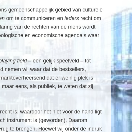
ons gemeenschappelijk gebied van culturele
en
om te communiceren en
ieders
recht om
klaring van de rechten van de mens wordt
 ideologische en economische agenda’s waar
playing field
– een gelijk speelveld – tot
ijd nemen wij waar dat de bestsellers,
 marktoverheersend dat er weinig plek is
aar eens, als publiek, te weten dat zij
cht is, waardoor het niet voor de hand ligt
tisch instrument is (geworden). Daarom
erug te brengen. Hoewel wij onder de indruk