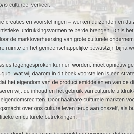
ons
cultureel verkeer.
tieke creaties en voorstellingen – werken duizenden en 
tistieke uitdrukkingsvormen te berde brengen. Dit is he
, door de marktoverheersing van grote culturele onderne
bare ruimte en het gemeenschappelijke bewustzijn bijna
ressies tegengesproken kunnen worden, moet opnieuw ge
-quo. Wat wij daarom in dit boek voorstellen is een stra
dat het eigendom van de productiemiddelen en van de di
eren wij, de inhoud en het gebruik van culturele uitdru
 eigendomsrechten. Door haalbare culturele markten voo
ngsmacht over ons culture leven terug aan onszelf, als 
litieke en culturele betrekkingen.