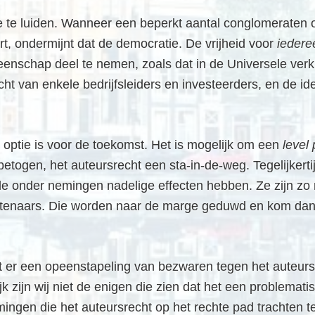
 te luiden. Wanneer een beperkt aantal conglomeraten 
rt, ondermijnt dat de democratie. De vrijheid voor
iedere
meenschap deel te nemen, zoals dat in de Universele ver
cht van enkele bedrijfsleiders en investeerders, en de
ge optie is voor de toekomst. Het is mogelijk om een
level 
 betogen, het auteursrecht een sta-in-de-weg. Tegelijkert
ele onder nemingen nadelige effecten hebben. Ze zijn zo
stenaars. Die worden naar de marge geduwd en kom dan m
t er een opeenstapeling van bezwaren tegen het auteursre
jk zijn wij niet de enigen die zien dat het een problema
ingen die het auteursrecht op het rechte pad trachten t