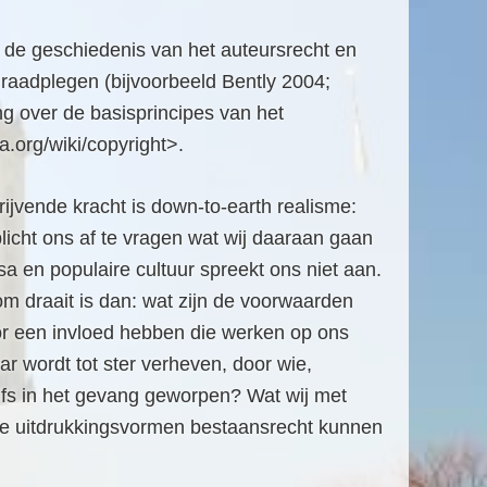
er de geschiedenis van het auteursrecht en
 raadplegen (bijvoorbeeld Bently 2004;
g over de basisprincipes van het
a.org/wiki/copyright>.
ijvende kracht is down-to-earth realisme:
plicht ons af te vragen wat wij daaraan gaan
 en populaire cultuur spreekt ons niet aan.
om draait is dan: wat zijn de voorwaarden
voor een invloed hebben die werken op ons
aar wordt tot ster verheven, door wie,
elfs in het gevang geworpen? Wat wij met
ke uitdrukkingsvormen bestaansrecht kunnen