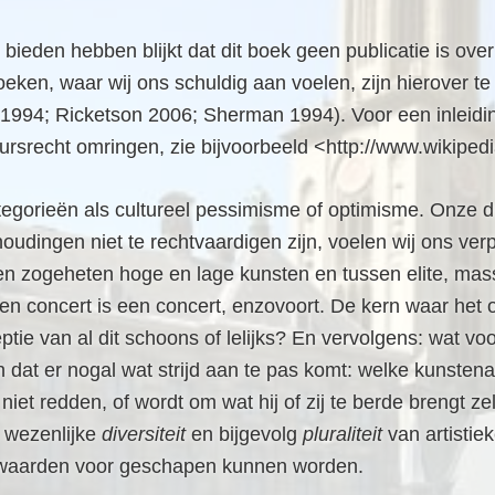
 bieden hebben blijkt dat dit boek geen publicatie is ov
eken, waar wij ons schuldig aan voelen, zijn hierover te
1994; Ricketson 2006; Sherman 1994). Voor een inleidin
ursrecht omringen, zie bijvoorbeeld <http://www.wikipedi
tegorieën als cultureel pessimisme of optimisme. Onze dr
oudingen niet te rechtvaardigen zijn, voelen wij ons ver
 zogeheten hoge en lage kunsten en tussen elite, massa
een concert is een concert, enzovoort. De kern waar het 
ceptie van al dit schoons of lelijks? En vervolgens: wat 
ijn dat er nogal wat strijd aan te pas komt: welke kunsten
iet redden, of wordt om wat hij of zij te berde brengt z
t wezenlijke
diversiteit
en bijgevolg
pluraliteit
van artistie
rwaarden voor geschapen kunnen worden.