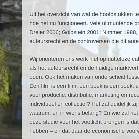
Uit het overzicht van wat de hoofdstukken te
hoe het nu functioneert. Vele uitmuntende bo
Dreier 2006; Goldstein 2001; Nimmer 1988, 
auteursrecht en de controversen die dit aute
Wij oriënteren ons werk niet op nutteloze ca
als het auteursrecht en de huidige marktverh
doen. Ook het maken van onderscheid tussen
Een film is een film, een boek is een boek, 
voor productie, distributie, marketing en re
individueel en collectief? Het zal duidelijk z
waarom, en in wiens belang? En wie zal het n
deze studie voor het voetlicht brengen is da
hebben – en dat daar de economische voo