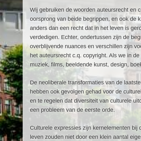
Wij gebruiken de woorden auteursrecht en cop
oorsprong van beide begrippen, en ook de kr
anders dan een recht dat in het leven is g
verdedigen. Echter, ondertussen zijn de beg
overblijvende nuances en verschillen zijn vo
het auteursrecht c.q. copyright. Als we in d
muziek, films, beeldende kunst, design, boe
De neoliberale transformaties van de laatst
hebben ook gevolgen gehad voor de culturel
en te regelen dat diversiteit van culturele 
een probleem van de eerste orde.
Culturele expressies zijn kernelementen bij 
leven zouden niet door een klein aantal eig