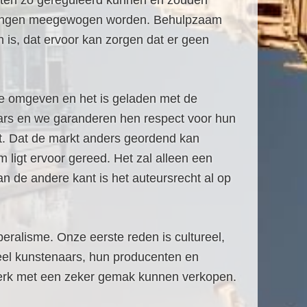
rkten zo gereguleerd kunnen en zouden
 belangen meegewogen worden. Behulpzaam
n is, dat ervoor kan zorgen dat er geen
tie omgeven en het is geladen met de
aars en we garanderen hen respect voor hun
et. Dat de markt anders geordend kan
ligt ervoor gereed. Het zal alleen een
an de andere kant is het auteursrecht al op
beralisme. Onze eerste reden is cultureel,
 veel kunstenaars, hun producenten en
erk met een zeker gemak kunnen verkopen.