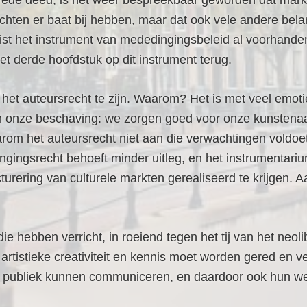
 intrede deed, is het weer bespreekbaar geworden dat ma
krachten er baat bij hebben, maar dat ook vele andere
kist het instrument van mededingingsbeleid al voorhande
et derde hoofdstuk op dit instrument terug.
r het auteursrecht te zijn. Waarom? Het is met veel emo
 van onze beschaving: we zorgen goed voor onze kunsten
aarom het auteursrecht niet aan die verwachtingen voldo
ngsrecht behoeft minder uitleg, en het instrumentarium 
turering van culturele markten gerealiseerd te krijgen. A
 hebben verricht, in roeiend tegen het tij van het neoli
 artistieke creativiteit en kennis moet worden gered en
s publiek kunnen communiceren, en daardoor ook hun w