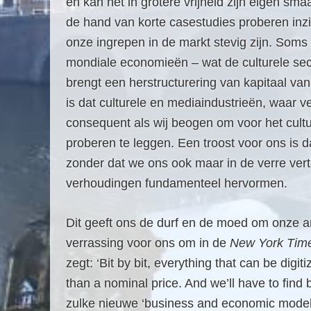
en kan het in grotere vrijheid zijn eigen sma
de hand van korte casestudies proberen inzi
onze ingrepen in de markt stevig zijn. Som
mondiale economieën – wat de culturele sec
brengt een herstructurering van kapitaal v
is dat culturele en mediaindustrieën, waar 
consequent als wij beogen om voor het cultu
proberen te leggen. Een troost voor ons is d
zonder dat we ons ook maar in de verre vert
verhoudingen fundamenteel hervormen.
Dit geeft ons de durf en de moed om onze a
verrassing voor ons om in de
New York Tim
zegt: ‘Bit by bit, everything that can be digi
than a nominal price. And we’ll have to find
zulke nieuwe ‘business and economic models’