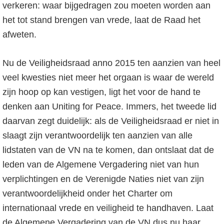
verkeren: waar bijgedragen zou moeten worden aan
o
het tot stand brengen van vrede, laat de Raad het
f
afweten.
d
n
Nu de Veiligheidsraad anno 2015 ten aanzien van heel
a
veel kwesties niet meer het orgaan is waar de wereld
v
zijn hoop op kan vestigen, ligt het voor de hand te
i
denken aan Uniting for Peace. Immers, het tweede lid
g
daarvan zegt duidelijk: als de Veiligheidsraad er niet in
a
slaagt zijn verantwoordelijk ten aanzien van alle
t
lidstaten van de VN na te komen, dan ontslaat dat de
i
leden van de Algemene Vergadering niet van hun
e
verplichtingen en de Verenigde Naties niet van zijn
verantwoordelijkheid onder het Charter om
internationaal vrede en veiligheid te handhaven. Laat
de Algemene Vergadering van de VN dus nu haar