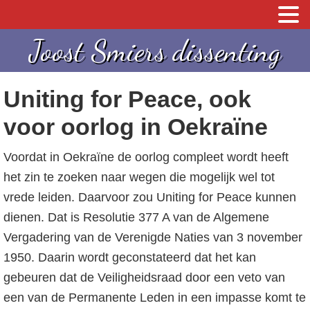
S
S
Joost Smiers dissenting
p
k
r
i
Uniting for Peace, ook
i
p
n
t
voor oorlog in Oekraïne
g
o
Voordat in Oekraïne de oorlog compleet wordt heeft
n
c
het zin te zoeken naar wegen die mogelijk wel tot
a
o
vrede leiden. Daarvoor zou Uniting for Peace kunnen
a
n
dienen. Dat is Resolutie 377 A van de Algemene
r
t
Vergadering van de Verenigde Naties van 3 november
d
e
1950. Daarin wordt geconstateerd dat het kan
e
n
gebeuren dat de Veiligheidsraad door een veto van
h
t
een van de Permanente Leden in een impasse komt te
o