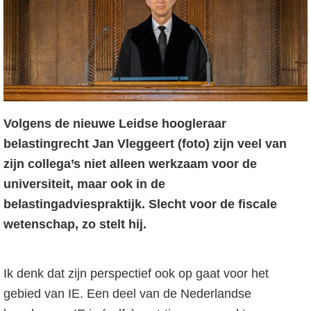
o
f
d
n
a
v
Volgens de nieuwe Leidse hoogleraar
i
belastingrecht Jan Vleggeert (foto) zijn veel van
g
zijn collega’s niet alleen werkzaam voor de
a
universiteit, maar ook in de
t
belastingadviespraktijk. Slecht voor de fiscale
i
wetenschap, zo stelt hij.
e
Ik denk dat zijn perspectief ook op gaat voor het
gebied van IE. Een deel van de Nederlandse