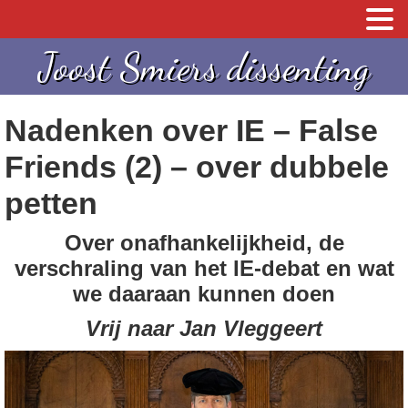
S
S
Joost Smiers dissenting
p
k
r
i
Nadenken over IE – False
i
p
n
t
Friends (2) – over dubbele
g
o
petten
n
c
a
o
Over onafhankelijkheid, de
a
n
verschraling van het IE-debat en wat
r
t
we daaraan kunnen doen
d
e
Vrij naar Jan Vleggeert
e
n
h
t
o