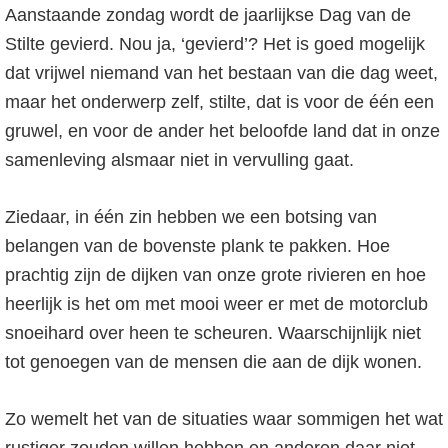
o
r
Aanstaande zondag wordt de jaarlijkse Dag van de
f
s
Stilte gevierd. Nou ja, ‘gevierd’? Het is goed mogelijk
d
t
dat vrijwel niemand van het bestaan van die dag weet,
n
e
maar het onderwerp zelf, stilte, dat is voor de één een
a
s
gruwel, en voor de ander het beloofde land dat in onze
v
i
samenleving alsmaar niet in vervulling gaat.
i
d
g
e
Ziedaar, in één zin hebben we een botsing van
a
b
belangen van de bovenste plank te pakken. Hoe
t
a
prachtig zijn de dijken van onze grote rivieren en hoe
i
r
heerlijk is het om met mooi weer er met de motorclub
e
snoeihard over heen te scheuren. Waarschijnlijk niet
tot genoegen van de mensen die aan de dijk wonen.
Zo wemelt het van de situaties waar sommigen het wat