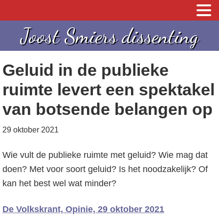
S
S
S
Joost Smiers dissenting
p
k
p
r
i
r
Geluid in de publieke
i
p
i
n
t
n
ruimte levert een spektakel
g
o
g
van botsende belangen op
n
c
n
a
o
a
29 oktober 2021
a
n
a
r
t
r
Wie vult de publieke ruimte met geluid? Wie mag dat
d
e
d
doen? Met voor soort geluid? Is het noodzakelijk? Of
e
n
e
kan het best wel wat minder?
h
t
e
De Volkskrant, Opinie, 29 oktober 2021
o
e