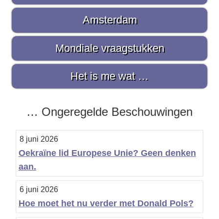
r
Amsterdam
e
S
Mondiale vraagstukken
i
d
Het is me wat …
e
b
… Ongeregelde Beschouwingen
a
8 juni 2026
r
Oekraïne lid Europese Unie? Geen denken
aan.
6 juni 2026
Hoe moet het nu verder met Donald Pols?