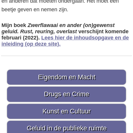
en anderen dat moeten ondergaan. Het moet een
beetje geven en nemen zijn.
Mijn boek
Zwerflawaai en ander (on)gewenst
geluid. Rust, reuring, overlast
verschijnt komende
februari (2022).
Lees hier de inhoudsopgave en de
inleiding (op deze site).
P
Eigendom en Macht
r
i
Drugs en Crime
m
Kunst en Cultuur
a
i
Geluid in de publieke ruimte