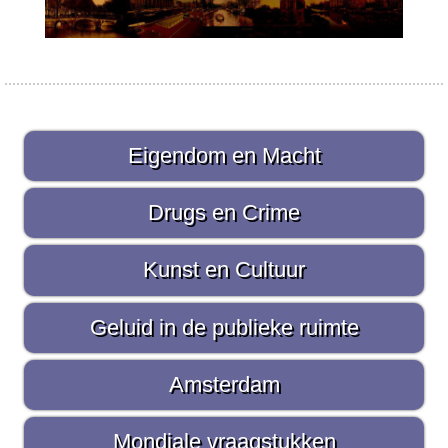
P
Eigendom en Macht
r
i
Drugs en Crime
m
Kunst en Cultuur
a
i
Geluid in de publieke ruimte
r
Amsterdam
e
S
Mondiale vraagstukken