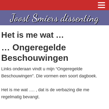
S
S
S
Joost Smiers dissenting
p
k
p
r
i
r
Het is me wat …
i
p
i
n
t
n
… Ongeregelde
g
o
g
Beschouwingen
n
c
n
a
o
a
Links onderaan vindt u mijn “Ongeregelde
a
n
a
Beschouwingen”. Die vormen een soort dagboek.
r
t
r
d
e
d
Het is me wat …. , dat is de verbazing die me
e
n
e
regelmatig bevangt.
h
t
e
o
e