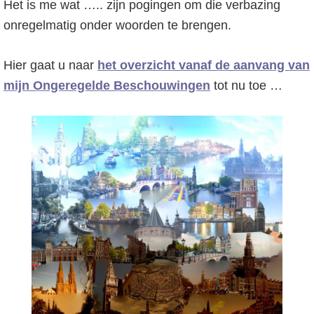
Het is me wat ….. zijn pogingen om die verbazing
o
r
onregelmatig onder woorden te brengen.
f
s
d
t
Hier gaat u naar
het overzicht vanaf de aanvang van
n
e
mijn Ongeregelde Beschouwingen
tot nu toe …
a
s
v
i
i
d
g
e
a
b
t
a
i
r
e