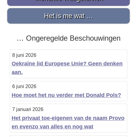
i
d
Het is me wat …
e
b
… Ongeregelde Beschouwingen
a
8 juni 2026
r
Oekraïne lid Europese Unie? Geen denken
aan.
6 juni 2026
Hoe moet het nu verder met Donald Pols?
7 januari 2026
Het privaat toe-eigenen van de naam Provo
en evenzo van alles en nog wat