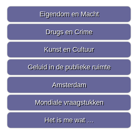
P
Eigendom en Macht
r
i
Drugs en Crime
m
Kunst en Cultuur
a
i
Geluid in de publieke ruimte
r
Amsterdam
e
S
Mondiale vraagstukken
i
d
Het is me wat …
e