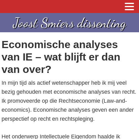
S
S
S
Joost Smiers dissenting
p
k
p
r
i
r
Economische analyses
i
p
i
n
t
n
van IE – wat blijft er dan
g
o
g
van over?
n
c
n
a
o
a
In mijn tijd als actief wetenschapper heb ik mij veel
a
n
a
bezig gehouden met economische analyses van recht.
r
t
r
Ik promoveerde op die Rechtseconomie (Law-and-
d
e
d
economics). Economische analyses geven een ander
e
n
e
perspectief op recht en rechtspleging.
h
t
e
o
e
Het onderwerp Intellectuele Eigendom haalde ik