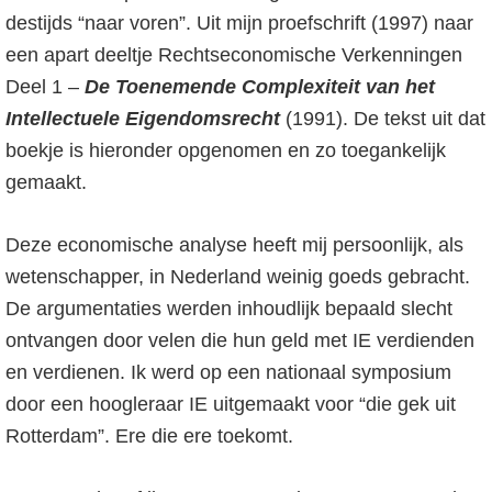
o
r
destijds “naar voren”. Uit mijn proefschrift (1997) naar
f
s
een apart deeltje Rechtseconomische Verkenningen
d
t
Deel 1 –
De Toenemende Complexiteit van het
n
e
Intellectuele Eigendomsrecht
(1991). De tekst uit dat
a
s
boekje is hieronder opgenomen en zo toegankelijk
v
i
gemaakt.
i
d
g
e
Deze economische analyse heeft mij persoonlijk, als
a
b
wetenschapper, in Nederland weinig goeds gebracht.
t
a
De argumentaties werden inhoudlijk bepaald slecht
i
r
ontvangen door velen die hun geld met IE verdienden
e
en verdienen. Ik werd op een nationaal symposium
door een hoogleraar IE uitgemaakt voor “die gek uit
Rotterdam”. Ere die ere toekomt.