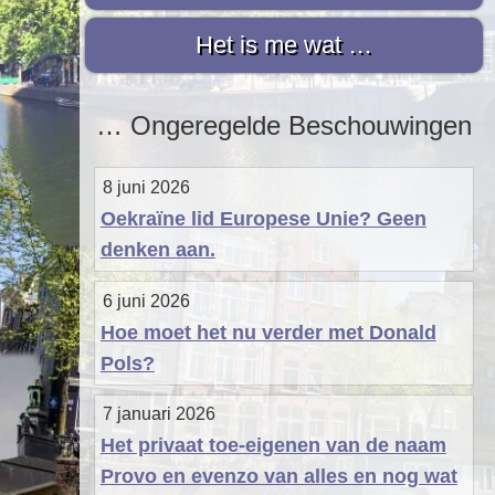
i
f
s
d
t
d
Het is me wat …
n
e
e
a
s
b
… Ongeregelde Beschouwingen
v
i
a
i
d
8 juni 2026
g
e
r
Oekraïne lid Europese Unie? Geen
a
b
denken aan.
t
a
i
r
6 juni 2026
e
Hoe moet het nu verder met Donald
Pols?
7 januari 2026
Het privaat toe-eigenen van de naam
Provo en evenzo van alles en nog wat