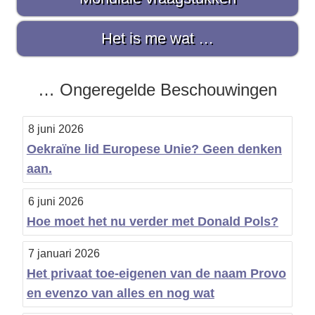
i
d
Het is me wat …
e
b
… Ongeregelde Beschouwingen
a
8 juni 2026
r
Oekraïne lid Europese Unie? Geen denken
aan.
6 juni 2026
Hoe moet het nu verder met Donald Pols?
7 januari 2026
Het privaat toe-eigenen van de naam Provo
en evenzo van alles en nog wat