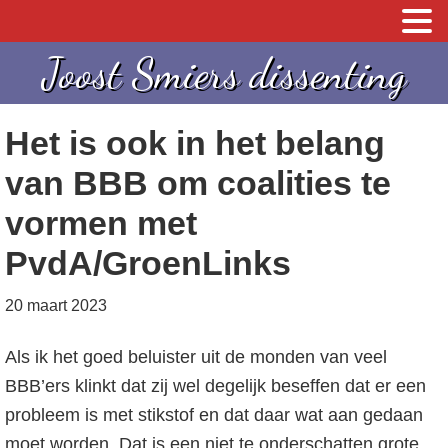
S
S
S
Joost Smiers dissenting
p
k
p
r
i
r
Het is ook in het belang
i
p
i
n
t
n
van BBB om coalities te
g
o
g
vormen met
n
c
n
PvdA/GroenLinks
a
o
a
a
n
a
20 maart 2023
r
t
r
d
e
d
Als ik het goed beluister uit de monden van veel
e
n
e
BBB’ers klinkt dat zij wel degelijk beseffen dat er een
h
t
e
probleem is met stikstof en dat daar wat aan gedaan
o
e
moet worden. Dat is een niet te onderschatten grote