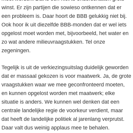
o
r
winst. Er zijn partijen die sowieso ontkennen dat er
f
s
een probleem is. Daar hoort de BBB gelukkig niet bij.
d
t
Ook hoor ik uit diezelfde BBB-monden dat er wel iets
n
e
opgelost moet worden met, bijvoorbeeld, het water en
a
s
zo wat andere milieuvraagstukken. Tel onze
v
i
zegeningen.
i
d
g
e
Tegelijk is uit de verkiezingsuitslag duidelijk geworden
a
b
dat er massaal gekozen is voor maatwerk. Ja, de grote
t
a
vraagstukken waar we mee geconfronteerd moeten,
i
r
en kunnen opgelost worden met maatwerk; elke
e
situatie is anders. We kunnen wel denken dat een
centrale landelijke regie de voorkeur verdient, maar
dat heeft de landelijke politiek al jarenlang verprutst.
Daar valt dus weinig applaus mee te behalen.