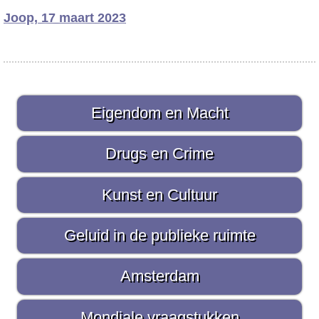
Joop, 17 maart 2023
P
Eigendom en Macht
r
i
Drugs en Crime
m
Kunst en Cultuur
a
i
Geluid in de publieke ruimte
r
Amsterdam
e
S
Mondiale vraagstukken