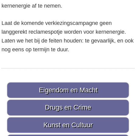
kernenergie af te nemen.
Laat de komende verkiezingscampagne geen
langgerekt reclamespotje worden voor kernenergie.
Laten we het bij de feiten houden: te gevaarlijk, en ook
nog eens op termijn te duur.
P
Eigendom en Macht
r
i
Drugs en Crime
m
Kunst en Cultuur
a