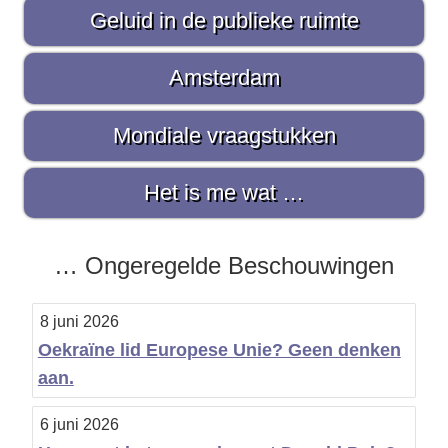
i
Geluid in de publieke ruimte
r
Amsterdam
e
S
Mondiale vraagstukken
i
d
Het is me wat …
e
b
… Ongeregelde Beschouwingen
a
8 juni 2026
r
Oekraïne lid Europese Unie? Geen denken
aan.
6 juni 2026