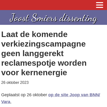
S
S
S
Joost Smiers dissenting
p
k
p
r
i
r
Laat de komende
i
p
i
n
t
n
verkiezingscampagne
g
o
g
geen langgerekt
n
c
n
reclamespotje worden
a
o
a
a
n
a
voor kernenergie
r
t
r
d
e
d
26 oktober 2023
e
n
e
Geplaatst op 26 oktober
op de site Joop van BNN/
h
t
e
Vara
,
o
e