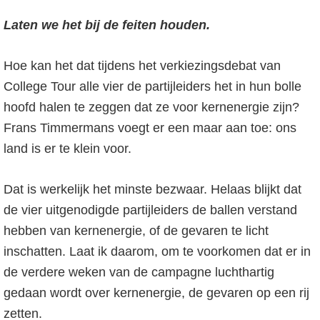
o
r
Laten we het bij de feiten houden.
f
s
d
t
Hoe kan het dat tijdens het verkiezingsdebat van
n
e
College Tour alle vier de partijleiders het in hun bolle
a
s
hoofd halen te zeggen dat ze voor kernenergie zijn?
v
i
Frans Timmermans voegt er een maar aan toe: ons
i
d
land is er te klein voor.
g
e
a
b
Dat is werkelijk het minste bezwaar. Helaas blijkt dat
t
a
de vier uitgenodigde partijleiders de ballen verstand
i
r
hebben van kernenergie, of de gevaren te licht
e
inschatten. Laat ik daarom, om te voorkomen dat er in
de verdere weken van de campagne luchthartig
gedaan wordt over kernenergie, de gevaren op een rij
zetten.